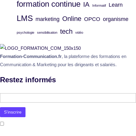
formation continue
IA
Learn
Informatif
LMS
Online
marketing
OPCO
organisme
tech
psychologie
sensibilisation
vidéo
Formation-Communication.fr
, la plateforme des formations en
Communication & Marketing pour les dirigeants et salariés.
Restez informés
J’accepte la
politique de confidentialité
. Mon adresse e-mail sera utilisée uniquement pour l’envoi de la newsletter et des
informations concernant les activités de Formation-Communication.fr. Je pourrai me désinscrire à tout moment via le lien prévu à cet
effet dans chaque message.