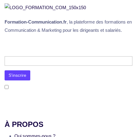
Formation-Communication.fr
, la plateforme des formations en
Communication & Marketing pour les dirigeants et salariés.
J’accepte la
politique de confidentialité
. Mon adresse e-mail sera utilisée uniquement pour l’envoi de la newsletter et
des informations concernant les activités de Formation-Communication.fr. Je pourrai me désinscrire à tout moment via le
lien prévu à cet effet dans chaque message.
À PROPOS
Qui sommes-nous ?