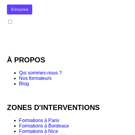
J’accepte la
politique de confidentialité
. Mon adresse e-mail sera utilisée uniquement pour l’envoi de la
newsletter et des informations concernant les activités de Formation-Communication.fr. Je pourrai me désinscrire à
tout moment via le lien prévu à cet effet dans chaque message.
À PROPOS
Qui sommes-nous ?
Nos formateurs
Blog
ZONES D'INTERVENTIONS
Formations à Paris
Formations à Bordeaux
Formations à Nice