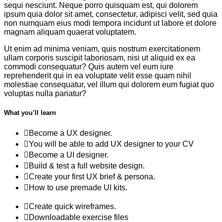
sequi nesciunt. Neque porro quisquam est, qui dolorem
ipsum quia dolor sit amet, consectetur, adipisci velit, sed quia
non numquam eius modi tempora incidunt ut labore et dolore
magnam aliquam quaerat voluptatem.
Ut enim ad minima veniam, quis nostrum exercitationem
ullam corporis suscipit laboriosam, nisi ut aliquid ex ea
commodi consequatur? Quis autem vel eum iure
reprehenderit qui in ea voluptate velit esse quam nihil
molestiae consequatur, vel illum qui dolorem eum fugiat quo
voluptas nulla pariatur?
What you’ll learn
Become a UX designer.
You will be able to add UX designer to your CV
Become a UI designer.
Build & test a full website design.
Create your first UX brief & persona.
How to use premade UI kits.
Create quick wireframes.
Downloadable exercise files