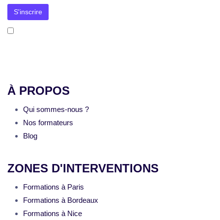
J’accepte la
politique de confidentialité
. Mon adresse e-mail sera utilisée uniquement pour l’envoi de la newsletter et
des informations concernant les activités de Formation-Communication.fr. Je pourrai me désinscrire à tout moment via le
lien prévu à cet effet dans chaque message.
À PROPOS
Qui sommes-nous ?
Nos formateurs
Blog
ZONES D'INTERVENTIONS
Formations à Paris
Formations à Bordeaux
Formations à Nice