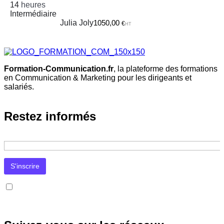
14
heures
Intermédiaire
Julia Joly
1050,00
€
HT
Formation-Communication.fr
, la plateforme des formations
en Communication & Marketing pour les dirigeants et
salariés.
Restez informés
J’accepte la
politique de confidentialité
. Mon adresse e-mail sera utilisée uniquement pour l’envoi de la newsletter et des
informations concernant les activités de Formation-Communication.fr. Je pourrai me désinscrire à tout moment via le lien prévu
à cet effet dans chaque message.