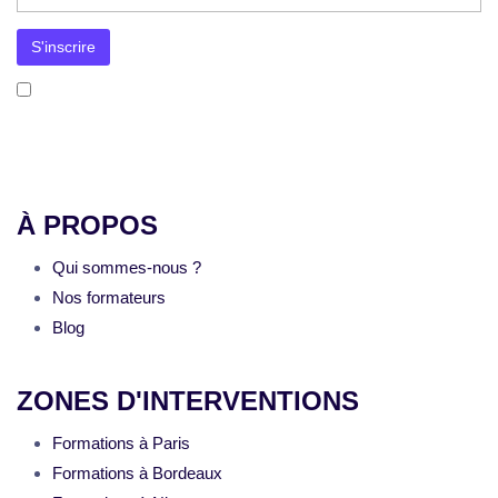
J’accepte la
politique de confidentialité
. Mon adresse e-mail sera utilisée uniquement pour l’envoi de la newsletter et
des informations concernant les activités de Formation-Communication.fr. Je pourrai me désinscrire à tout moment via le
lien prévu à cet effet dans chaque message.
À PROPOS
Qui sommes-nous ?
Nos formateurs
Blog
ZONES D'INTERVENTIONS
Formations à Paris
Formations à Bordeaux