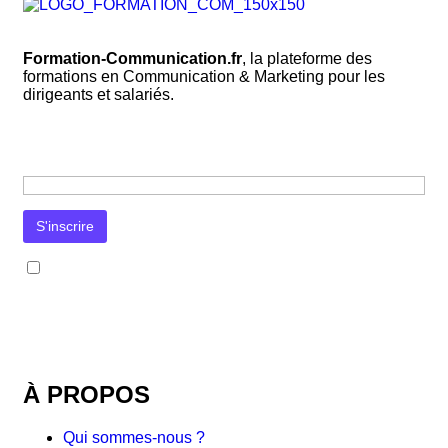
Formation-Communication.fr
, la plateforme des
formations en Communication & Marketing pour les
dirigeants et salariés.
J’accepte la
politique de confidentialité
. Mon adresse e-mail sera utilisée uniquement pour l’envoi de la
newsletter et des informations concernant les activités de Formation-Communication.fr. Je pourrai me désinscrire à
tout moment via le lien prévu à cet effet dans chaque message.
À PROPOS
Qui sommes-nous ?