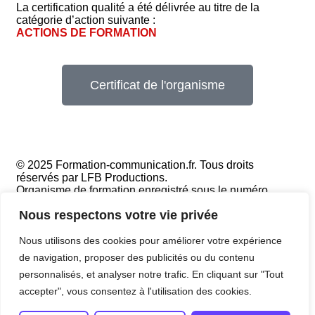
La certification qualité a été délivrée au titre de la
catégorie d’action suivante :
ACTIONS DE FORMATION
Certificat de l'organisme
© 2025 Formation-communication.fr. Tous droits
réservés par LFB Productions.
Organisme de formation enregistré sous le numéro
53351207635. Cet enregistrement ne vaut pas agrément
Nous respectons votre vie privée
de l’État.
Nous utilisons des cookies pour améliorer votre expérience
de navigation, proposer des publicités ou du contenu
CGV
personnalisés, et analyser notre trafic. En cliquant sur "Tout
Mentions légales
accepter", vous consentez à l'utilisation des cookies.
Politique de confidentialité
RGPD