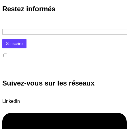
Restez informés
J’accepte la
politique de confidentialité
. Mon adresse e-mail sera utilisée uniquement pour l’envoi de la newsletter et des
informations concernant les activités de Formation-Communication.fr. Je pourrai me désinscrire à tout moment via le lien prévu
à cet effet dans chaque message.
Suivez-vous sur les réseaux
Linkedin