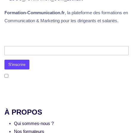
Formation-Communication.fr
, la plateforme des formations en
Communication & Marketing pour les dirigeants et salariés.
J’accepte la
politique de confidentialité
. Mon adresse e-mail sera utilisée uniquement pour l’envoi de la newsletter et
des informations concernant les activités de Formation-Communication.fr. Je pourrai me désinscrire à tout moment via le
lien prévu à cet effet dans chaque message.
À PROPOS
Qui sommes-nous ?
Nos formateurs